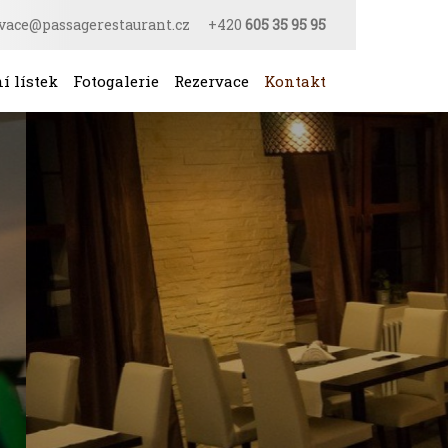
vace@passagerestaurant.cz
+420
605 35 95 95
í lístek
Fotogalerie
Rezervace
Kontakt