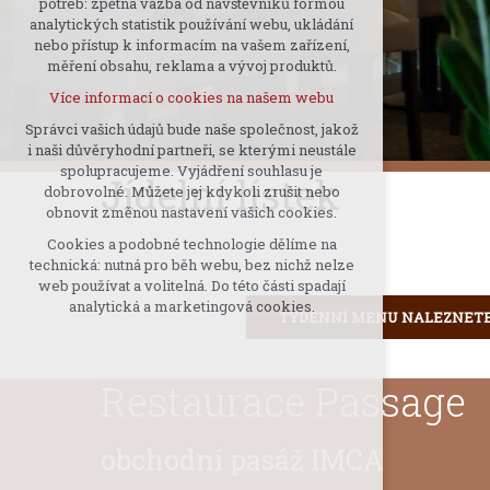
potřeb: zpětná vazba od návštěvníků formou
analytických statistik používání webu, ukládání
udržení kontextu stránek (session):
nebo přístup k informacím na vašem zařízení,
případná přihlášení, volby jazyka, apod.
Vítejte v naší rest
měření obsahu, reklama a vývoj produktů.
Volitelná cookies
Více informací o cookies na našem webu
analytická pro anonymizované
vyhodnocení návštěvnosti
Správci vašich údajů bude naše společnost, jakož
i naši důvěryhodní partneři, se kterými neustále
marketingová cookies (Google)
spolupracujeme. Vyjádření souhlasu je
Jídelní lístek
Více informací o cookies na našem webu
dobrovolné. Můžete jej kdykoli zrušit nebo
obnovit změnou nastavení vašich cookies.
Cookies a podobné technologie dělíme na
Přijmout všechny cookies
technická: nutná pro běh webu, bez nichž nelze
web používat a volitelná. Do této části spadají
Odmítnout vše
analytická a marketingová cookies.
TÝDENNÍ MENU NALEZNETE
Restaurace Passage
obchodní pasáž IMCA